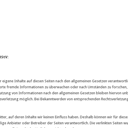
RStV:
 eigene Inhalte auf diesen Seiten nach den allgemeinen Gesetzen verantwortlic
cherte fremde Informationen zu überwachen oder nach Umständen zu forschen, d
utzung von Informationen nach den allgemeinen Gesetzen bleiben hiervon unber
tsverletzung möglich. Bei Bekanntwerden von entsprechenden Rechtsverletzun
itter, auf deren Inhalte wir keinen Einfluss haben. Deshalb können wir für di
eweilige Anbieter oder Betreiber der Seiten verantwortlich. Die verlinkten Seite