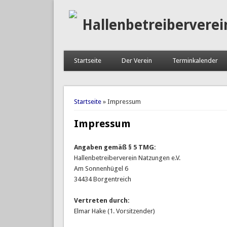
Hallenbetreiberverei
Startseite
Der Verein
Terminkalender
Sie sind hier
Startseite
» Impressum
Impressum
Angaben gemäß § 5 TMG:
Hallenbetreiberverein Natzungen e.V.
Am Sonnenhügel 6
34434 Borgentreich
Vertreten durch:
Elmar Hake (1. Vorsitzender)